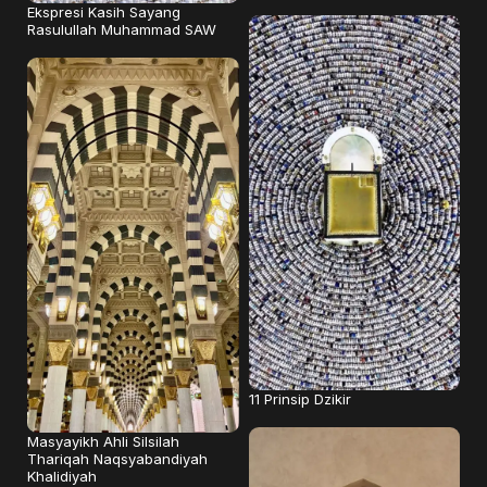
Ekspresi Kasih Sayang
Rasulullah Muhammad SAW
11 Prinsip Dzikir
Masyayikh Ahli Silsilah
Thariqah Naqsyabandiyah
Khalidiyah