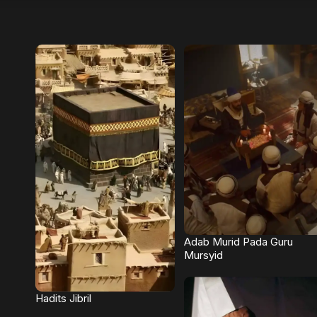
Adab Murid Pada Guru
Mursyid
Hadits Jibril