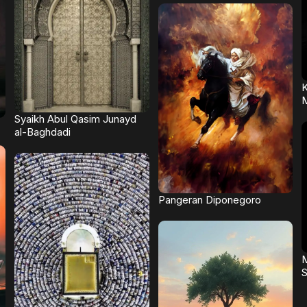
K
Syaikh Abul Qasim Junayd
al-Baghdadi
Pangeran Diponegoro
M
S