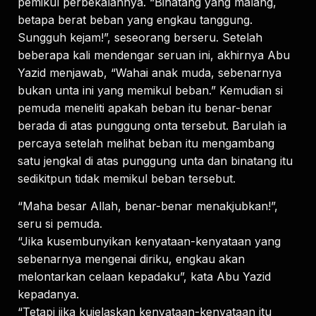
pemikul perbekalannya. “Binatang yang malang,
betapa berat beban yang engkau tanggung.
Sungguh kejam!”, seseorang berseru. Setelah
beberapa kali mendengar seruan ini, akhirnya Abu
Yazid menjawab, “Wahai anak muda, sebenarnya
bukan unta ini yang memikul beban.” Kemudian si
pemuda meneliti apakah beban itu benar-benar
berada di atas punggung onta tersebut. Barulah ia
percaya setelah melihat beban itu mengambang
satu jengkal di atas punggung unta dan binatang itu
sedikitpun tidak memikul beban tersebut.
“Maha besar Allah, benar-benar menakjubkan!”,
seru si pemuda.
“Jika kusembunyikan kenyataan-kenyataan yang
sebenarnya mengenai diriku, engkau akan
melontarkan celaan kepadaku”, kata Abu Yazid
kepadanya.
“Tetapi jika kujelaskan kenyataan-kenyataan itu