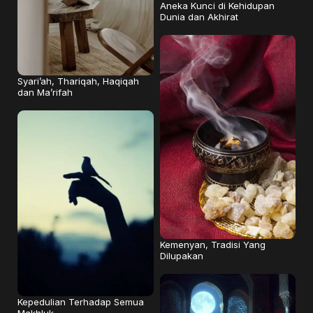
Aneka Kunci di Kehidupan
Dunia dan Akhirat
Syari’ah, Thariqah, Haqiqah
dan Ma’rifah
Kemenyan, Tradisi Yang
Dilupakan
Kepedulian Terhadap Semua
Makhluk