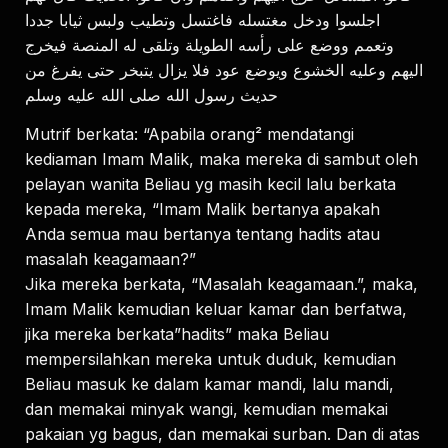
ﺍﺟﻠﺴﻮﺍ ﻭﺩﺧﻞ ﻣﻐﺘﺴﻠﻪ ﻓﺎﻏﺘﺴﻞ ﻭﺗﻄﻴﺐ ﻭﻟﺒﺲ ﺛﻴﺎﺑﺎ ﺟﺪﺩﺍ
ﻭﺗﻌﻤﻢ ﻭﻭﺿﻊ ﻋﻠﻰ ﺭﺃﺳﻪ ﺍﻟﻄﻮﻳﻠﺔ ﻭﺗﻠﻘﻰ ﻟﻪ ﺍﻟﻤﻨﺼﺔ ﻓﻴﺨﺮﺝ
ﺍﻟﻴﻬﻢ ﻭﻋﻠﻴﻪ ﺍﻟﺨﺸﻮﻉ ﻭﻳﻮﺿﻊ ﻋﻮﺩ ﻓﻼ ﻳﺰﺍﻝ ﻳﺘﺒﺨﺮ ﺣﺘﻰ ﻳﻔﺮﻍ ﻣﻦ
ﺣﺪﻳﺚ ﺭﺳﻮﻝ ﺍﻟﻠﻪ ﺻﻠﻰ ﺍﻟﻠﻪ ﻋﻠﻴﻪ ﻭﺳﻠﻢ
Mutrif berkata: “Apabila orang² mendatangi
kediaman Imam Malik, maka mereka di sambut oleh
pelayan wanita Beliau yg masih kecil lalu berkata
kepada mereka, “Imam Malik bertanya apakah
Anda semua mau bertanya tentang hadits atau
masalah keagamaan?”
Jika mereka berkata, “Masalah keagamaan.”, maka,
Imam Malik kemudian keluar kamar dan berfatwa,
jika mereka berkata”hadits” maka Beliau
mempersilahkan mereka untuk duduk, kemudian
Beliau masuk ke dalam kamar mandi, lalu mandi,
dan memakai minyak wangi, kemudian memakai
pakaian yg bagus, dan memakai surban. Dan di atas