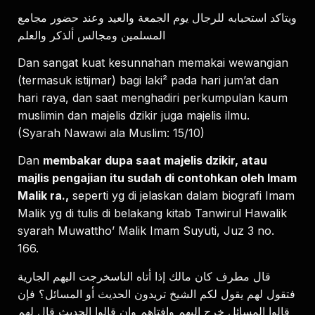
ﻭﻳﺘﺎﻛﺪ ﺍﺳﺘﺤﺒﺎﺑﻪ ﻟﻠﺮﺟﺎﻝ ﻳﻮﻡ ﺍﻟﺠﻤﻌﺔ ﻭﺍﻟﻌﻴﺪ ﻭﻋﻨﺪ ﺣﻀﻮﺭ ﻣﺠﺎﻣﻊ
ﺍﻟﻤﺴﻠﻤﻴﻦ ﻭﻣﺠﺎﻟﺲ ﺃﻟﺬﻛﺮ ﻭﺍﻟﻌﻠﻢ
Dan sangat kuat kesunnahan memakai wewangian
(termasuk istijmar) bagi laki² pada hari jum’at dan
hari raya, dan saat menghadiri perkumpulan kaum
muslimin dan majelis dzikir juga majelis ilmu.
(Syarah Nawawi ala Muslim: 15/10)
Dan
membakar dupa saat majelis dzikir, atau
majlis pengajian itu sudah di contohkan oleh Imam
Malik ra.,
seperti yg di jelaskan dalam biografi Imam
Malik yg di tulis di belakang kitab Tanwirul Hawalik
syarah Muwattho’ Malik Imam Suyuti, Juz 3 no.
166.
ﻗﺎﻝ ﻣﻄﺮﻑ ﻛﺎﻥ ﻣﺎﻟﻚ ﺇﺫﺍ ﺃﺗﺎﻩ ﺍﻟﻨﺎﺳﺨﺮﺟﺖ ﺍﻟﻴﻬﻢ ﺍﻟﺠﺎﺭﻳﺔ
ﻓﺘﻘﻮﻝ ﻟﻬﻢ ﻳﻘﻮﻝ ﻟﻜﻢ ﺍﻟﺸﻴﺦ ﺗﺮﻳﺪﻭﻥ ﺍﻟﺤﺪﻳﺚ ﺃﻭ ﺍﻟﻤﺴﺎﺋﻞ؟ ﻓﺈﻥ
ﻗﺎﻟﻮﺍ ﺍﻟﻤﺴﺎﺋﻞ ﺧﺮﺝ ﺍﻟﻴﻬﻢ ﻭﺍﻓﺘﺎﻫﻢ ﻭﺍﻥ ﻗﺎﻟﻮﺍ ﺍﻟﺤﺪﻳﺚ ﻗﺎﻝ ﻟﻬﻢ