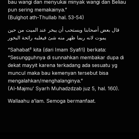
bau wangi dan menyukai minyak wangi dan Beliau
pun sering memakainya.”
(Bulghot ath-Thullab hal. 53-54)
ﻗﺎﻝ ﺑﻌﺾ ﺃﺻﺤﺎﺑﻨﺎ ﻭﻳﺴﺘﺤﺐ ﺃﻥ ﻳﺒﺨﺮ ﻋﻨﺪ ﺍﻟﻤﻴﺖ ﻣﻦ ﺣﻴﻦ
ﻳﻤﻮﺕ ﻻﻧﻪ ﺭﺑﻤﺎ ﻇﻬﺮ ﻣﻨﻪ ﺷﺊ ﻓﻴﻐﻠﺒﻪ ﺭﺍﺋﺤﺔ ﺍﻟﺒﺨﻮﺭ
“Sahabat² kita (dari Imam Syafi’i) berkata:
“Sesungguhnya di sunnahkan membakar dupa di
dekat mayyit karena terkadang ada sesuatu yg
muncul maka bau kemenyan tersebut bisa
mengalahkan/menghalanginya.”
(Al-Majmu’ Syarh Muhadzdzab juz 5, hal. 160).
Wallaahu a’lam. Semoga bermanfaat.