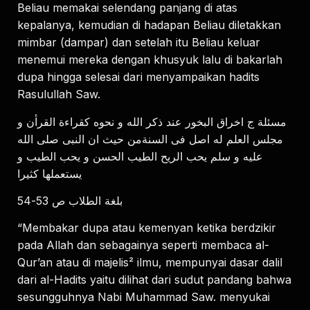
Beliau memakai selendang panjang di atas
kepalanya, kemudian di hadapan Beliau diletakkan
mimbar (dampar) dan setelah itu Beliau keluar
menemui mereka dengan khusyuk lalu di bakarlah
dupa hingga selesai dari menyampaikan hadits
Rasulullah Saw.
ﻣﺴﺌﻠﺔ ﺝ ﺍﺧﺮﺍﻕ ﺍﻟﺒﺨﻮﺭ ﻋﻨﺪ ﺫﻛﺮ ﺍﻟﻠﻪ ﻭ ﻧﺤﻮﻩ ﻛﻘﺮﺍﺀﺓ ﺍﻟﻘﺮﺃﻥ ﻭ
ﻣﺠﻠﺲ ﺍﻟﻌﻠﻢ ﻟﻪ ﺍﺻﻞ ﻓﻰ ﺍﻟﺴﻨﺔﻣﻦ ﺣﻴﺚ ﺍﻥ ﺍﻟﻨﺒﻰ ﺻﻠﻰ ﺍﻟﻠﻪ
ﻋﻠﻴﻪ ﻭ ﺳﻠﻢ ﻳﺤﺐ ﺍﻟﺮﻳﺢ ﺍﻟﻄﻴﺐ ﺍﻟﺤﺴﻦ ﻭ ﻳﺤﺐ ﺍﻟﻄﻴﺐ ﻭ
ﻳﺴﺘﻌﻤﻠﻬﺎ ﻛﺜﻴﺮﺍ
ﺑﻠﻐﺔ ﺍﻟﻄﻼﺏ ﺹ 53-54
“Membakar dupa atau kemenyan ketika berdzikir
pada Allah dan sebagainya seperti membaca al-
Qur’an atau di majelis² ilmu, mempunyai dasar dalil
dari al-Hadits yaitu dilihat dari sudut pandang bahwa
sesungguhnya Nabi Muhammad Saw. menyukai