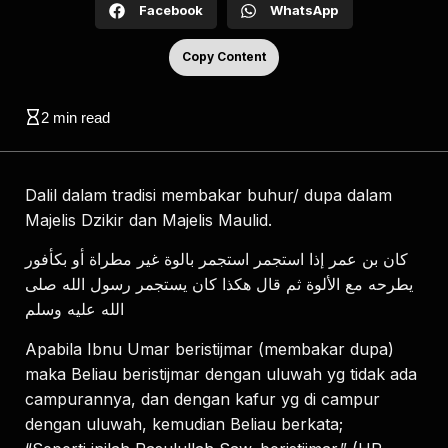
Facebook
WhatsApp
Copy Content
2
min read
Dalil dalam tradisi membakar buhur/ dupa dalam
Majelis Dzikir dan Majelis Maulid.
ﻛﺎﻥ ﺑﻦ ﻋﻤﺮ ﺇﺫﺍ ﺍﺳﺘﺠﻤﺮ ﺍﺳﺘﺠﻤﺮ ﺑﺎﻟﻮﺓ ﻏﻴﺮ ﻣﻄﺮﺍﺓ ﺃﻭ ﺑﻜﺄﻓﻮﺭ
ﻳﻄﺮﺣﻪ ﻣﻊ ﺍﻷﻟﻮﺓ ﺛﻢ ﻗﺎﻝ ﻫﻜﺬﺍ ﻛﺎﻥ ﻳﺴﺘﺠﻤﺮ ﺭﺳﻮﻝ ﺍﻟﻠﻪ ﺻﻠﻰ
ﺍﻟﻠﻪ ﻋﻠﻴﻪ ﻭﺳﻠﻢ
Apabila Ibnu Umar beristijmar (membakar dupa)
maka Beliau beristijmar dengan uluwah yg tidak ada
campurannya, dan dengan kafur yg di campur
dengan uluwah, kemudian Beliau berkata;