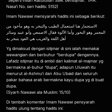
“Seperti inilah Rasulullah Saw. beristijmar.” (HR.
Nasa’i No. seri hadits: 5152)
Imam Nawawi mensyarahi hadits ini sebagai berikut:
ﺍﻻﺳﺘﺠﻤﺎﺭ ﻫﻨﺎ ﺍﺳﺘﻌﻤﺎﻝ ﺍﻟﻄﻴﺐ ﻭﺍﻟﺘﺒﺨﺮ ﺑﻪ ﻭﻫﻮ ﻣﺄﺧﻮﺫ ﻣﻦ
ﺍﻟﻤﺠﻤﺮ ﻭﻫﻮ ﺍﻟﺒﺨﻮﺭ ﻭﺃﻣﺎ ﺍﻷﻟﻮﺓ ﻓﻘﺎﻝ ﺍﻻﺻﻤﻌﻲ ﻭﺃﺑﻮ ﻋﺒﻴﺪ ﻭﺳﺎﺋﺮ
ﺃﻫﻞ ﺍﻟﻠﻐﺔ ﻭﺍﻟﻐﺮﻳﺐ ﻫﻲ ﺍﻟﻌﻮﺩ ﻳﺘﺒﺨﺮ ﺑﻪ
Yg dimaksud dengan istijmar di sini ialah memakai
wewangian dan berbuhur “berdupa” dengannya.
Lafadz istijmar itu di ambil dari kalimat al-majmar yg
bermakna al-buhur “dupa”, adapun Uluwah itu
menurut al-Ashmu’i dan Abu Ubaid dan seluruh
pakar bahasa arab bermakna kayu dupa yg di buat
dupa.
(Syarh Nawawi ala Muslim: 15/10)
Di tambah komentar Imam Nawawi pensyarah
hadits ulung tentang hadits ini: