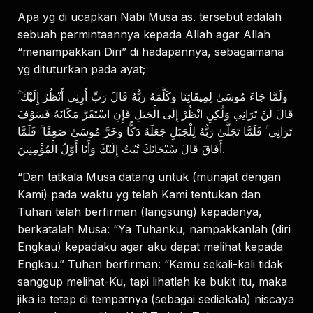
Apa yg di ucapkan Nabi Musa as. tersebut adalah
sebuah permintaannya kepada Allah agar Allah
“menampakkan Diri” di hadapannya, sebagaimana
yg dituturkan pada ayat;
وَلَمَّا جَاءَ مُوسَىٰ لِمِيقَاتِنَا وَكَلَّمَهُ رَبُّهُ قَالَ رَبِّ أَرِنِي أَنْظُرْ إِلَيْكَ ۚ
قَالَ لَنْ تَرَانِي وَلَٰكِنِ انْظُرْ إِلَى الْجَبَلِ فَإِنِ اسْتَقَرَّ مَكَانَهُ فَسَوْفَ
تَرَانِي ۚ فَلَمَّا تَجَلَّىٰ رَبُّهُ لِلْجَبَلِ جَعَلَهُ دَكًّا وَخَرَّ مُوسَىٰ صَعِقًا ۚ فَلَمَّا
أَفَاقَ قَالَ سُبْحَانَكَ تُبْتُ إِلَيْكَ وَأَنَا أَوَّلُ الْمُؤْمِنِينَ.
“Dan tatkala Musa datang untuk (munajat dengan
Kami) pada waktu yg telah Kami tentukan dan
Tuhan telah berfirman (langsung) kepadanya,
berkatalah Musa: “Ya Tuhanku, nampakkanlah (diri
Engkau) kepadaku agar aku dapat melihat kepada
Engkau.” Tuhan berfirman: “Kamu sekali-kali tidak
sanggup melihat-Ku, tapi lihatlah ke bukit itu, maka
jika ia tetap di tempatnya (sebagai sediakala) niscaya