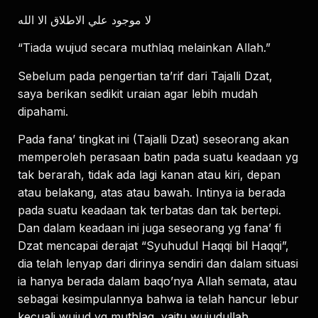
لا موجود علي الاطلاق الا الله
“Tiada wujud secara muthlaq melainkan Allah.”
Sebelum pada pengertian ta’rif dari Tajalli Dzat,
saya berikan sedikit uraian agar lebih mudah
dipahami.
Pada fana’ tingkat ini (Tajalli Dzat) seseorang akan
memperoleh perasaan batin pada suatu keadaan yg
tak berarah, tidak ada lagi kanan atau kiri, depan
atau belakang, atas atau bawah. Intinya ia berada
pada suatu keadaan tak terbatas dan tak bertepi.
Dan dalam keadaan ini juga seseorang yg fana’ fi
Dzat mencapai derajat “Syuhudul Haqqi bil Haqqi”,
dia telah lenyap dari dirinya sendiri dan dalam situasi
ia hanya berada dalam baqo’nya Allah semata, atau
sebagai kesimpulannya bahwa ia telah hancur lebur
kecuali wujud yg muthlaq, yaitu wujudullah.