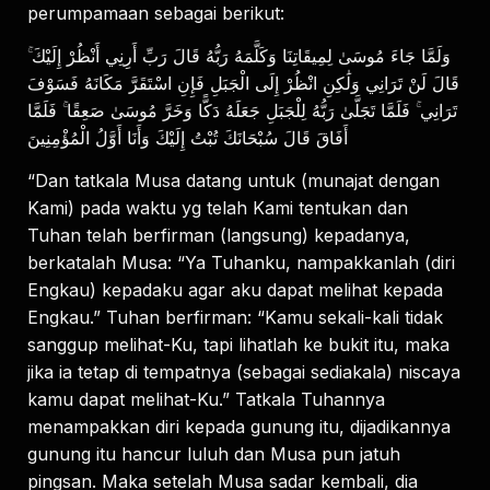
perumpamaan sebagai berikut:
وَلَمَّا جَاءَ مُوسَىٰ لِمِيقَاتِنَا وَكَلَّمَهُ رَبُّهُ قَالَ رَبِّ أَرِنِي أَنْظُرْ إِلَيْكَ ۚ
قَالَ لَنْ تَرَانِي وَلَٰكِنِ انْظُرْ إِلَى الْجَبَلِ فَإِنِ اسْتَقَرَّ مَكَانَهُ فَسَوْفَ
تَرَانِي ۚ فَلَمَّا تَجَلَّىٰ رَبُّهُ لِلْجَبَلِ جَعَلَهُ دَكًّا وَخَرَّ مُوسَىٰ صَعِقًا ۚ فَلَمَّا
أَفَاقَ قَالَ سُبْحَانَكَ تُبْتُ إِلَيْكَ وَأَنَا أَوَّلُ الْمُؤْمِنِينَ
“Dan tatkala Musa datang untuk (munajat dengan
Kami) pada waktu yg telah Kami tentukan dan
Tuhan telah berfirman (langsung) kepadanya,
berkatalah Musa: “Ya Tuhanku, nampakkanlah (diri
Engkau) kepadaku agar aku dapat melihat kepada
Engkau.” Tuhan berfirman: “Kamu sekali-kali tidak
sanggup melihat-Ku, tapi lihatlah ke bukit itu, maka
jika ia tetap di tempatnya (sebagai sediakala) niscaya
kamu dapat melihat-Ku.” Tatkala Tuhannya
menampakkan diri kepada gunung itu, dijadikannya
gunung itu hancur luluh dan Musa pun jatuh
pingsan. Maka setelah Musa sadar kembali, dia