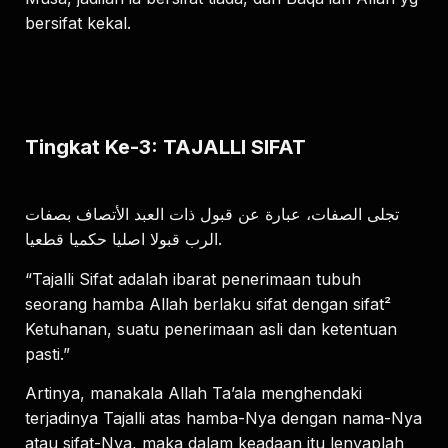
bersifat kekal.
Tingkat Ke-3: TAJALLI SIFAT
تجلى الصفات، عبارة عن قبول ذات العبد الأتصاف بصفات
الرب قبولا اصليا حكميا قطعيا.
“Tajalli Sifat adalah ibarat penerimaan tubuh
seorang hamba Allah berlaku sifat dengan sifat²
Ketuhanan, suatu penerimaan asli dan ketentuan
pasti.”
Artinya, manakala Allah Ta’ala menghendaki
terjadinya Tajalli atas hamba-Nya dengan nama-Nya
atau sifat-Nya, maka dalam keadaan itu lenyaplah