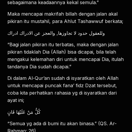
sebagaimana keadaannya kekal semula.”
Maka mencapai makrifah billah dengan jalan akal
pikiran itu mustahil, para Ahlut Tashawwuf berkata;
وللعقول حدود لا تجاوزها, والعجز عن الادراك ادراك
“Bagi jalan pikiran itu terbatas, maka dengan jalan
pikiran tidaklah Dia (Allah) bisa dicapai, bila telah
mengakui kelemahan diri untuk mencapai Dia, itulah
tandanya Dia sudah dicapai.”
Di dalam Al-Qur’an sudah di isyaratkan oleh Allah
untuk mencapai puncak fana’ fidz Dzat tersebut,
coba kita perhatikan rahasia yg di isyaratkan dari
ayat ini;
كُلُّ مَنْ عَلَيْهَا فَانٍ
“Semua yg ada di bumi itu akan binasa.” (QS. Ar-
Rahman: 26)