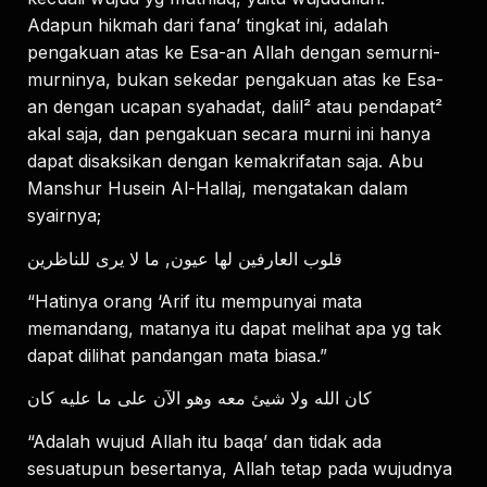
Adapun hikmah dari fana’ tingkat ini, adalah
pengakuan atas ke Esa-an Allah dengan semurni-
murninya, bukan sekedar pengakuan atas ke Esa-
an dengan ucapan syahadat, dalil² atau pendapat²
akal saja, dan pengakuan secara murni ini hanya
dapat disaksikan dengan kemakrifatan saja. Abu
Manshur Husein Al-Hallaj, mengatakan dalam
syairnya;
قلوب العارفين لها عيون, ما لا يرى للناظرين
“Hatinya orang ‘Arif itu mempunyai mata
memandang, matanya itu dapat melihat apa yg tak
dapat dilihat pandangan mata biasa.”
كان الله ولا شيئ معه وهو الآن على ما عليه كان
“Adalah wujud Allah itu baqa’ dan tidak ada
sesuatupun besertanya, Allah tetap pada wujudnya