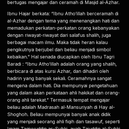
bertugas mengajar dan ceramah di Masjid al-Azhar.
Ibnu Hajar berkata: “Ibnu Atho’illah berceramah di
al-Azhar dengan tema yang menenangkan hati dan
memadukan perkatan-perkatan orang kebanyakan
dengan riwayat-riwayat dari salafus shalih, juga
berbagai macam ilmu. Maka tidak heran kalau
pengikutnya berjubel dan beliau menjadi simbol
kebaikan.” Hal senada diucapkan oleh Ibnu Tagri
Baradi : “Ibnu Atho’illah adalah orang yang shalih,
berbicara di atas kursi Azhar, dan dihadiri oleh
hadirin yang banyak sekali. Ceramahnya sangat
mengena dalam hati. Dia mempunyai pengetahuan
yang dalam akan perkataan ahli hakikat dan orang-
orang ahli tarekat.” Termasuk tempat mengajar
beliau adalah Madrasah al-Mansuriyah di Hay al-
Shoghoh. Beliau mempunyai banyak anak didik
yang menjadi seorang ahli fiqih dan tasawuf, seperti
Imam Taqiyyuddin as-Subki, ayah Tajuddin al-Subki,