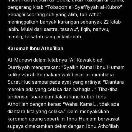
pengarang kitab “Tobaqoh al-Syafi’iyyah al-Kubro”.
Sebagai seorang sufi yang alim, Ibn Atho’
meninggalkan banyak karangan sebanyak 22 kitab
lebih. Mulai dari sastra, tasawuf, fiqih, nahwu,
mantiq, falsafah sampai khitobah.
Karomah Ibnu Atho’illah
Al-Munawi dalam kitabnya “Al-Kawakib ad-
Durriyyah mengatakan: “Syaikh Kamal Ibnu Humam
ketika ziarah ke makam wali besar ini membaca
Surat Hud sampai pada ayat yang artinya: “Diantara
mereka ada yang celaka dan bahagia…” Tiba-tiba
terdengar suara dari dalam liang kubur Ibnu
Atho’illah dengan keras: “Wahai Kamal… tidak ada
diantara kita yang celaka.” Demi menyaksikan
karomah agung seperti ini Ibnu Humam berwasiat
supaya dimakamkan dekat dengan Ibnu Atho’illah