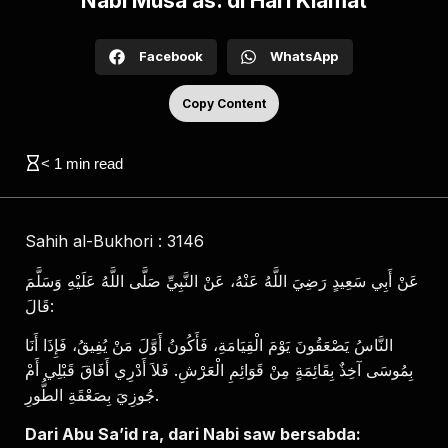
Nabi Musa as. di Hari Kiamat
Facebook
WhatsApp
Copy Content
< 1
min read
Sahih al-Bukhori : 3146
عَنْ أَبِي سَعِيدٍ رَضِيَ اللَّهُ عَنْهُ، عَنْ النَّبِيِّ صَلَّى اللَّهُ عَلَيْهِ وَسَلَّمَ
قَالَ:
النَّاسُ يَصْعَقُونَ يَوْمَ الْقِيَامَةِ، فَأَكُونُ أَوَّلَ مَنْ يُفِيقُ، فَإِذَا أَنَا
بِمُوسَى آخِذٌ بِقَائِمَةٍ مِنْ قَوَائِمِ الْعَرْشِ. فَلاَ أَدْرِي أَفَاقَ قَبْلِي أَمْ
جُوزِيَ بِصَعْقَةِ الطُّورِ.
Dari Abu Sa’id ra, dari Nabi saw bersabda: