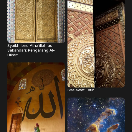
Syaikh Ibnu Atha’illah as-
Sakandari: Pengarang Al-
Hikam
Shalawat Fatih