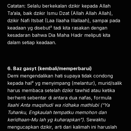
Catatan: Selalu berkekalan dzikir kepada Allah
Ta’ala, baik dzikir Ismu Dzat (Allah Allah Allah),
dzikir Nafi Itsbat (Laa Ilaaha Illallaah), sampai pada
keadaan yg disebut² tadi kita rasakan dengan
kesadaran bahwa Dia Maha Hadir meliputi kita
dalam setiap keadaan.
6. Baz gasyt (kembali/memperbarui)
Demi mengendalikan hati supaya tidak condong
kepada hal² yg menyimpang (melantur), murid/salik
harus membaca setelah dzikir tawhid atau ketika
berhenti sebentar di antara dua nafas, formula
Ilaahi Anta maqshudi wa ridhaka mathlubi (“Ya
Tuhanku, Engkaulah tempatku memohon dan
keridhaan-Mu lah yg kuharapkan”)
. Sewaktu
mengucapkan dzikir, arti dari kalimah ini haruslah