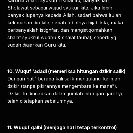
karunia Allah, syukuri nikmat itu, banyak²lah
Sholawat sebagai wujud syukur kita. Jika lebih
banyak lupanya kepada Allah, sadari bahwa itulah
kelemahan diri kita, sebab tebalnya hijab kita, maka
perbanyaklah istighfar, dan mengistiqomahkan
shalat syukrul wudhu & shalat taubat, seperti yg
sudah diajarkan Guru kita.
10. Wuquf ‘adadi (memeriksa hitungan dzikir salik)
Dengan hati² berapa kali salik mengulangi kalimah
dzikir (tanpa pikirannya mengembara ke mana²).
Dzikir itu diucapkan dalam jumlah hitungan ganjil yg
telah ditetapkan sebelumnya.
11. Wuquf qalbi (menjaga hati tetap terkontrol)