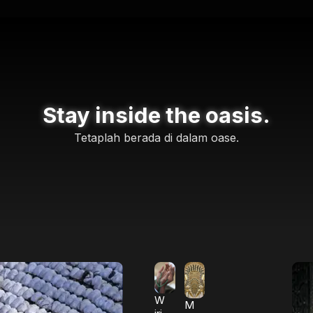
Stay inside the oasis.
Tetaplah berada di dalam oase.
W
M