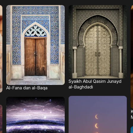
Syaikh Abul Qasim Junayd
al-Baghdadi
Al-Fana dan al-Baqa
K
M