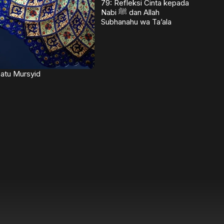
79: Refleksi Cinta kepada
Nabi ﷺ dan Allah
Subhanahu wa Ta’ala
atu Mursyid