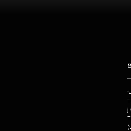
“
T
j
T
(