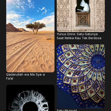
Yunus Emre: Satu-Satunya
Saat Ketika Kau Tak Berdosa
Qadarullah wa Ma Sya-a
Fa’al
Satu Mursyid