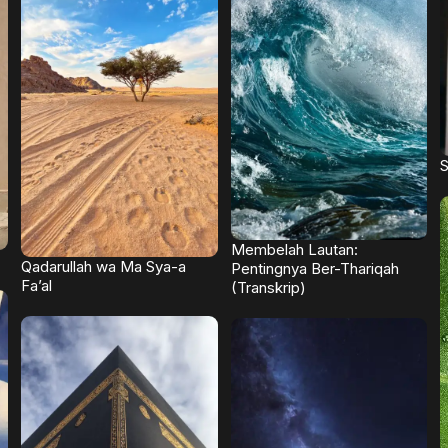
S
Membelah Lautan:
Qadarullah wa Ma Sya-a
Pentingnya Ber-Thariqah
Fa’al
(Transkrip)