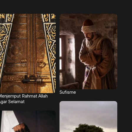
Sufisme
enjemput Rahmat Allah
gar Selamat