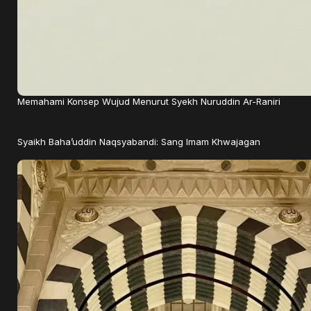
Memahami Konsep Wujud Menurut Syekh Nuruddin Ar-Raniri
Syaikh Baha’uddin Naqsyabandi: Sang Imam Khwajagan