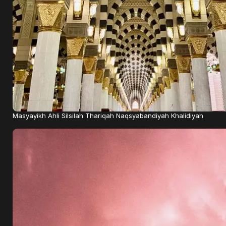
Masyayikh Ahli Silsilah Thariqah Naqsyabandiyah Khalidiyah