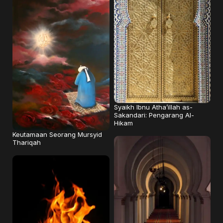
Syaikh Ibnu Atha’illah as-
Sakandari: Pengarang Al-
Hikam
Keutamaan Seorang Mursyid
Thariqah