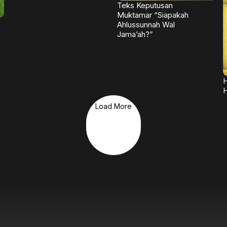
Teks Keputusan
Muktamar “Siapakah
Ahlussunnah Wal
Jama’ah?”
H
H
Load More