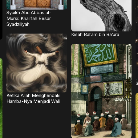
Syaikh Abu Abbas al-
Mursi: Khalifah Besar
Syadziliyah
Kisah Bal’am bin Ba’ura
3
Ketika Allah Menghendaki
Hamba-Nya Menjadi Wali