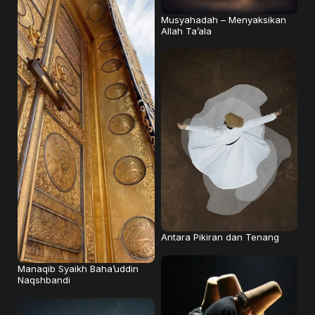
Musyahadah – Menyaksikan
Allah Ta’ala
Antara Pikiran dan Tenang
Manaqib Syaikh Baha’uddin
Naqshbandi