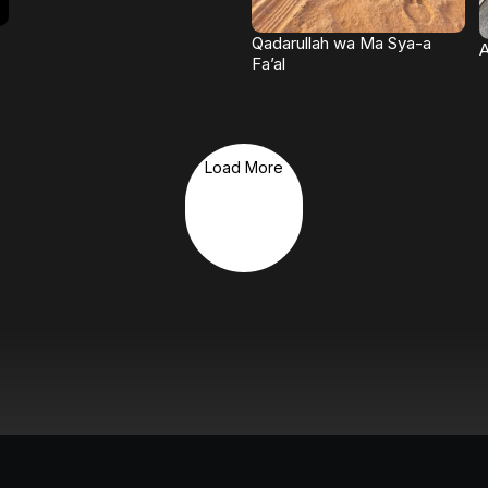
Qadarullah wa Ma Sya-a
A
Fa’al
Load More