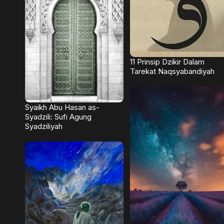
11 Prinsip Dzikir Dalam
Tarekat Naqsyabandiyah
Syaikh Abu Hasan as-
Syadzili: Sufi Agung
Syadziliyah