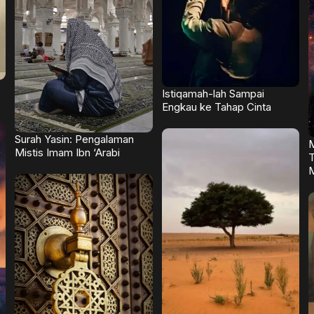
Istiqamah-lah Sampai
Engkau ke Tahap Cinta
Surah Yasin: Pengalaman
Mistis Imam Ibn ‘Arabi
T
M