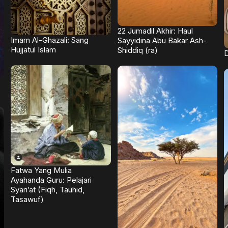
22 Jumadil Akhir: Haul
Imam Al-Ghazali: Sang
Sayyidina Abu Bakar Ash-
Hujjatul Islam
Shiddiq (ra)
D
Fatwa Yang Mulia
Ayahanda Guru: Pelajari
Syari’at (Fiqh, Tauhid,
Tasawuf)