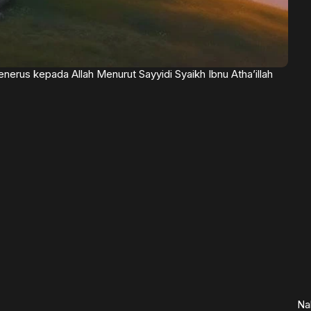
s kepada Allah Menurut Sayyidi Syaikh Ibnu Atha’illah
Na