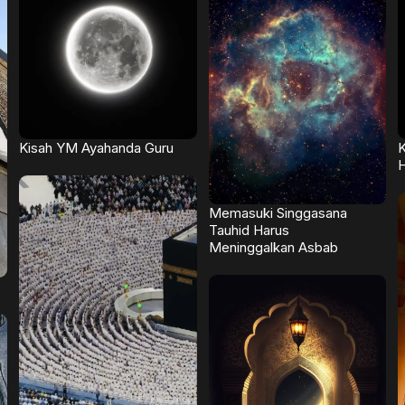
Kisah YM Ayahanda Guru
K
Memasuki Singgasana
Tauhid Harus
Meninggalkan Asbab