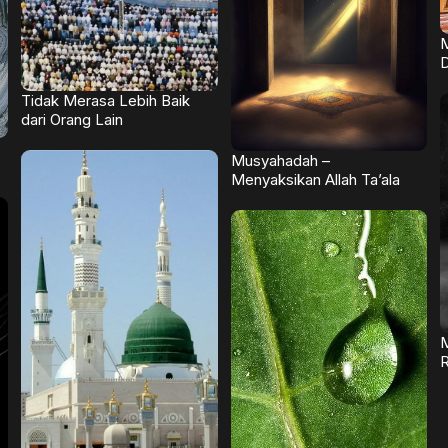
M
D
Tidak Merasa Lebih Baik
dari Orang Lain
Musyahadah –
Menyaksikan Allah Ta’ala
M
R