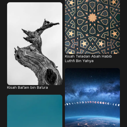
Kisah Teladan Abah Habib
Luthfi Bin Yahya
Kisah Bal’am bin Ba’ura