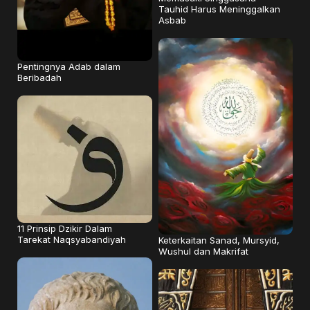
Tauhid Harus Meninggalkan
Asbab
Pentingnya Adab dalam
Beribadah
11 Prinsip Dzikir Dalam
Tarekat Naqsyabandiyah
Keterkaitan Sanad, Mursyid,
Wushul dan Makrifat