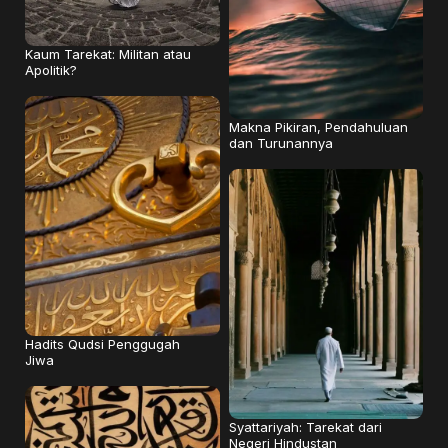
Kaum Tarekat: Militan atau
Apolitik?
Makna Pikiran, Pendahuluan
dan Turunannya
Hadits Qudsi Penggugah
Jiwa
Syattariyah: Tarekat dari
Negeri Hindustan