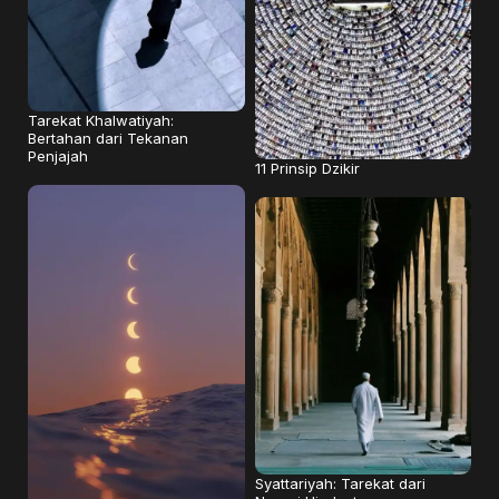
Tarekat Khalwatiyah:
Bertahan dari Tekanan
Penjajah
11 Prinsip Dzikir
Syattariyah: Tarekat dari