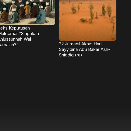
eks Keputusan
uktamar “Siapakah
hlussunnah Wal
22 Jumadil Akhir: Haul
ama’ah?”
Sayyidina Abu Bakar Ash-
Shiddiq (ra)