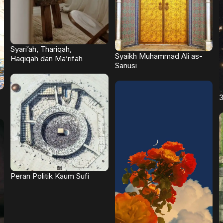
Syari’ah, Thariqah,
Syaikh Muhammad Ali as-
Haqiqah dan Ma’rifah
Sanusi
3
Peran Politik Kaum Sufi