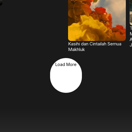
T
M
A
Kasihi dan Cintailah Semua
J
Makhluk
Load More