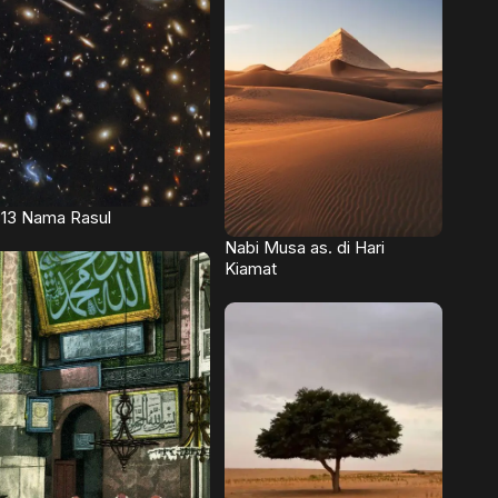
13 Nama Rasul
Nabi Musa as. di Hari
Kiamat