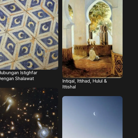
ubungan Istighfar
engan Shalawat
Intiqal, Ittihad, Hulul &
Ittishal