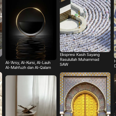
Ekspresi Kasih Sayang
Rasulullah Muhammad
H
Al-‘Arsy, Al-Kursi, Al-Lauh
SAW
D
Al-Mahfuzh dan Al-Qalam