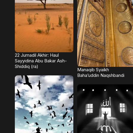
22 Jumadil Akhir: Haul
Sayyidina Abu Bakar Ash-
Shiddiq (ra)
Manaqib Syaikh
Baha’uddin Naqshbandi