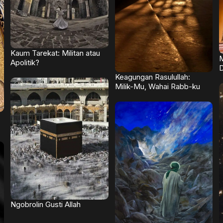
Kaum Tarekat: Militan atau
M
Apolitik?
D
Keagungan Rasulullah:
Milik-Mu, Wahai Rabb-ku
Ngobrolin Gusti Allah