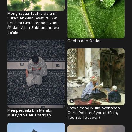
Menghayati Tauhid dalam
Surah An-Nahl Ayat 78-79:
Refleksi Cinta kepada Nabi
ﷺ dan Allah Subhanahu wa
Ta’ala
Qadha dan Qadar
Fatwa Yang Mulia Ayahanda
Memperbaiki Diri Melalui
Guru: Pelajari Syari’at (Fiqh,
Mursyid Sejati Thariqah
Tauhid, Tasawuf)