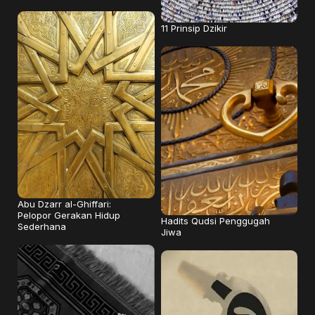
11 Prinsip Dzikir
Abu Dzarr al-Ghiffari:
Pelopor Gerakan Hidup
Hadits Qudsi Penggugah
Sederhana
Jiwa