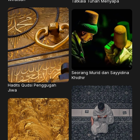
Tatkala Tuhan Menyapa
Seorang Murid dan Sayyidina
Khidhir
Hadits Qudsi Penggugah
Jiwa